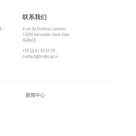
联系我们
闻：
3 rue du Docteur Laennec
14200 Hérouville Saint-Clair
FRANCE
+33 (2) 61 53 03 29
contact@bodycap.io
新闻中心